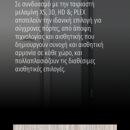
Σε συνδυασμό με την ταιριαστή
μελαμίνη XS, 3D, HD &; PLEX
αποτελούν την ιδανική επιλογή για
σύγχρονες πόρτες, από άποψη
τεχνολογίας και αισθητικής που
δημιουργούν συνοχή και αισθητική
αρμονία σε κάθε χώρο, και
πολλαπλασιάζουν τις διαθέσιμες
αισθητικές επιλογές.